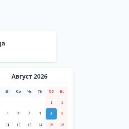
ца
Август 2026
Вт
Ср
Чт
Пт
Сб
Вс
1
2
4
5
6
7
8
9
11
12
13
14
15
16