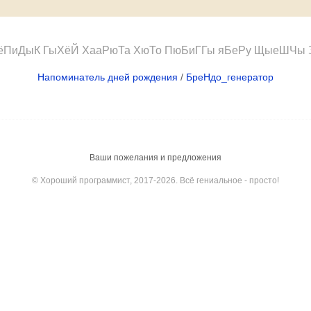
ёПиДыК ГыХёЙ ХааРюТа ХюТо ПюБиГГы яБеРу ЩыеШЧы 
Напоминатель дней рождения
/
БреНдо_генератор
Ваши пожелания и предложения
© Хороший программист, 2017-2026. Всё гениальное - просто!