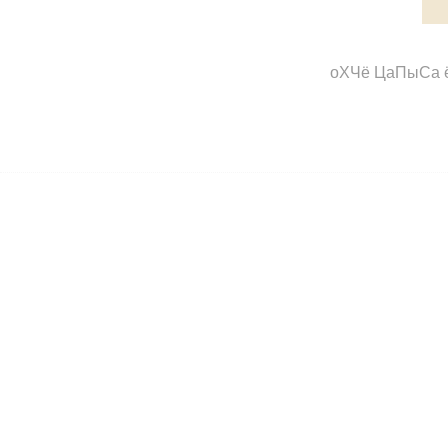
оХЧё ЦаПыСа 